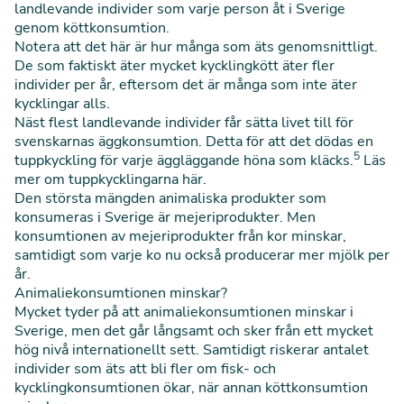
landlevande individer som varje person åt i Sverige
genom köttkonsumtion.
Notera att det här är hur många som äts genomsnittligt.
De som faktiskt äter mycket kycklingkött äter fler
individer per år, eftersom det är många som inte äter
kycklingar alls.
Näst flest landlevande individer får sätta livet till för
svenskarnas äggkonsumtion. Detta för att det dödas en
5
tuppkyckling för varje äggläggande höna som kläcks.
Läs
mer om tuppkycklingarna
här.
Den största mängden animaliska produkter som
konsumeras i Sverige är mejeriprodukter. Men
konsumtionen av mejeriprodukter från kor minskar,
samtidigt som varje ko nu också producerar mer mjölk per
år.
Animaliekonsumtionen minskar?
Mycket tyder på att animaliekonsumtionen minskar i
Sverige, men det går långsamt och sker från ett mycket
hög nivå internationellt sett. Samtidigt riskerar antalet
individer som äts att bli fler om fisk- och
kycklingkonsumtionen ökar, när annan köttkonsumtion