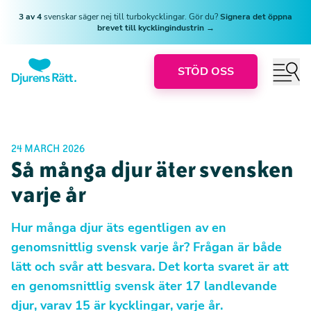
3 av 4
svenskar säger nej till turbokycklingar. Gör du?
Signera det öppna
brevet till kycklingindustrin →
STÖD OSS
24 MARCH 2026
Så många djur äter svensken
varje år
Hur många djur äts egentligen av en
genomsnittlig svensk varje år? Frågan är både
lätt och svår att besvara. Det korta svaret är att
en genomsnittlig svensk äter 17 landlevande
djur, varav 15 är kycklingar, varje år.