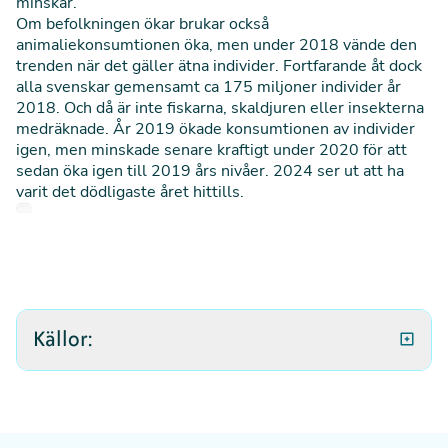
minskar.
Om befolkningen ökar brukar också
animaliekonsumtionen öka, men under 2018 vände den
trenden när det gäller ätna individer. Fortfarande åt dock
alla svenskar gemensamt ca 175 miljoner individer år
2018. Och då är inte fiskarna, skaldjuren eller insekterna
medräknade. År 2019 ökade konsumtionen av individer
igen, men minskade senare kraftigt under 2020 för att
sedan öka igen till 2019 års nivåer. 2024 ser ut att ha
varit det dödligaste året hittills.
Källor:
Jordbruksverket. Marknadsbalanser för kött, mjölk
och ägg.