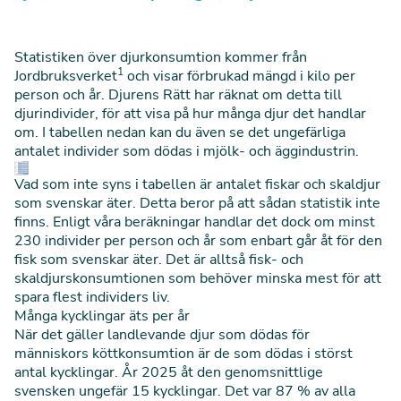
Statistiken över djurkonsumtion kommer från
1
Jordbruksverket
och visar förbrukad mängd i kilo per
person och år. Djurens Rätt har räknat om detta till
djurindivider, för att visa på hur många djur det handlar
om. I tabellen nedan kan du även se det ungefärliga
antalet individer som dödas i mjölk- och äggindustrin.
Vad som inte syns i tabellen är antalet fiskar och skaldjur
som svenskar äter. Detta beror på att sådan statistik inte
finns. Enligt våra beräkningar handlar det dock om minst
230 individer per person och år som enbart går åt för den
fisk som svenskar äter. Det är alltså fisk- och
skaldjurskonsumtionen som behöver minska mest för att
spara flest individers liv.
Många kycklingar äts per år
När det gäller landlevande djur som dödas för
människors köttkonsumtion är de som dödas i störst
antal kycklingar. År 2025 åt den genomsnittlige
svensken ungefär 15 kycklingar. Det var 87 % av alla