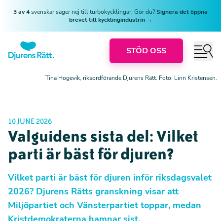
3 av 4
svenskar säger nej till turbokycklingar. Gör du?
Signera det öppna
brevet till kycklingindustrin →
STÖD OSS
Tina Hogevik, riksordförande Djurens Rätt. Foto: Linn Kristensen.
10 JUNE 2026
Valguidens sista del: Vilket
parti är bäst för djuren?
Vilket parti är bäst för djuren inför riksdagsvalet
2026? Djurens Rätts granskning visar att
Miljöpartiet och Vänsterpartiet toppar, medan
Kristdemokraterna hamnar sist.