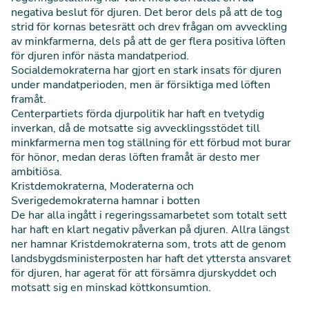
negativa beslut för djuren. Det beror dels på att de tog
strid för kornas betesrätt och drev frågan om avveckling
av minkfarmerna, dels på att de ger flera positiva löften
för djuren inför nästa mandatperiod.
Socialdemokraterna har gjort en stark insats för djuren
under mandatperioden, men är försiktiga med löften
framåt.
Centerpartiets förda djurpolitik har haft en tvetydig
inverkan, då de motsatte sig avvecklingsstödet till
minkfarmerna men tog ställning för ett förbud mot burar
för hönor, medan deras löften framåt är desto mer
ambitiösa.
Kristdemokraterna, Moderaterna och
Sverigedemokraterna hamnar i botten
De har alla ingått i regeringssamarbetet som totalt sett
har haft en klart negativ påverkan på djuren. Allra längst
ner hamnar Kristdemokraterna som, trots att de genom
landsbygdsministerposten har haft det yttersta ansvaret
för djuren, har agerat för att försämra djurskyddet och
motsatt sig en minskad köttkonsumtion.