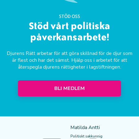
STÖD OSS
Stöd vårt politiska
påverkansarbete!
Djurens Rätt arbetar för att göra skillnad för de djur som
är flest och har det sämst. Hjälp oss i arbetet för att
återspegla djurens rättigheter i lagstiftningen.
BLI MEDLEM
Matilda Antti
Politiskt sakkunnig