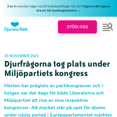
3 av 4
svenskar säger nej till turbokycklingar. Gör du?
Signera det öppna
brevet till kycklingindustrin →
STÖD OSS
20 NOVEMBER 2023
Djurfrågorna tog plats under
Miljöpartiets kongress
Hösten har präglats av partikongresser och i
helgen var det dags för både Liberalerna och
Miljöpartiet att riva av sina respektive
kongresser. Att mycket står på spel för djuren
under nästa period i Europaparlamentet märktes