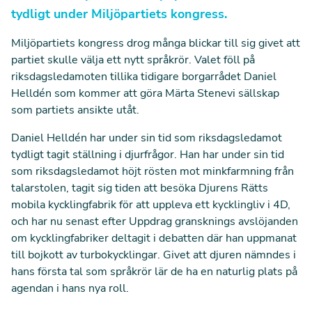
tydligt under Miljöpartiets kongress.
Miljöpartiets kongress drog många blickar till sig givet att
partiet skulle välja ett nytt språkrör. Valet föll på
riksdagsledamoten tillika tidigare borgarrådet Daniel
Helldén som kommer att göra Märta Stenevi sällskap
som partiets ansikte utåt.
Daniel Helldén har under sin tid som riksdagsledamot
tydligt tagit ställning i djurfrågor. Han har under sin tid
som riksdagsledamot höjt rösten mot minkfarmning från
talarstolen, tagit sig tiden att besöka Djurens Rätts
mobila kycklingfabrik för att uppleva ett kycklingliv i 4D,
och har nu senast efter
Uppdrag gransknings avslöjanden
om kycklingfabriker deltagit i debatten där han uppmanat
till bojkott av turbokycklingar. Givet att djuren nämndes i
hans första tal som språkrör lär de ha en naturlig plats på
agendan i hans nya roll.