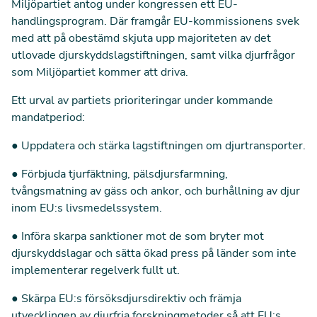
Miljöpartiet antog under kongressen ett EU-
handlingsprogram. Där framgår
EU-kommissionens svek
med att på obestämd skjuta upp majoriteten av det
utlovade djurskyddslagstiftningen, samt vilka djurfrågor
som Miljöpartiet kommer att driva.
Ett urval av partiets prioriteringar under kommande
mandatperiod:
●
Uppdatera och stärka lagstiftningen om djurtransporter.
●
Förbjuda tjurfäktning, pälsdjursfarmning,
tvångsmatning av gäss och ankor, och burhållning av djur
inom EU:s livsmedelssystem.
●
Införa skarpa sanktioner mot de som bryter mot
djurskyddslagar och sätta ökad press på länder som inte
implementerar regelverk fullt ut.
●
Skärpa EU:s försöksdjursdirektiv och främja
utvecklingen av djurfria forskningmetoder så att EU:s