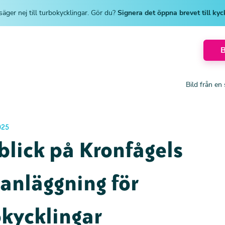
säger nej till turbokycklingar. Gör du?
Signera det öppna brevet till ky
Bild från en
025
blick på Kronfågels
anläggning för
kycklingar