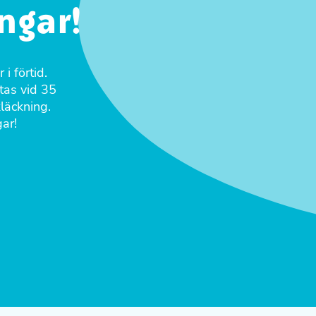
ngar!
i förtid.
tas vid 35
läckning.
ar!