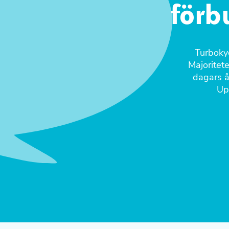
förb
Turbokyc
Majoritete
dagars å
Up