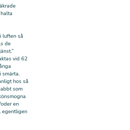
säkrade
 halta
i luften så
ls de
änst.”
aktas vid 62
långa
i smärta.
nligt hos så
snabbt som
i könsmogna
 foder en
l egentligen