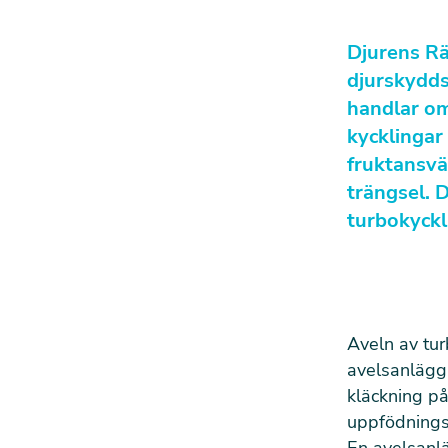
Djurens Rä
djurskydds
handlar om
kycklingar
fruktansvä
trängsel. D
turbokyckl
Aveln av tur
avelsanläggn
kläckning på
uppfödnings