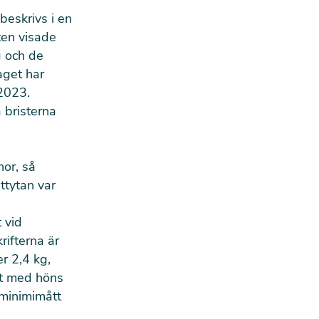
beskrivs i en
ten visade
g och de
aget har
2023.
 bristerna
nor, så
ttytan var
 vid
ifterna är
r 2,4 kg,
rt med höns
 minimimått