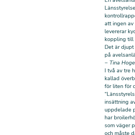
En avelsanlä
Länsstyrelse
kontrollrapp
att ingen av
levererar ky
koppling till
Det är djupt
på avelsanlä
−
Tina Hogev
I två av tre
kallad överb
för liten för
“Länsstyrels
insättning 
uppdelade p
har broiler
som väger pr
och måste dä