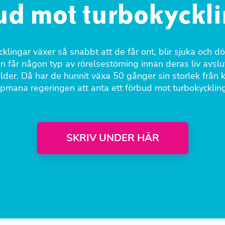
ud mot turbokyckli
klingar växer så snabbt att de får ont, blir sjuka och dör 
n får någon typ av rörelsestörning innan deras liv avslu
lder. Då har de hunnit växa 50 gånger sin storlek från k
pmana regeringen att anta ett förbud mot turbokyckling
SKRIV UNDER HÄR