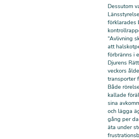
Dessutom var
Länsstyrelse
förklarades 
kontrollrapp
“Avlivning s
att halskotp
förbränns i 
Djurens Rätt
veckors ålde
transporter 
Både rörelse
kallade förä
sina avkommo
och lägga äg
gång per dag
äta under st
frustrations