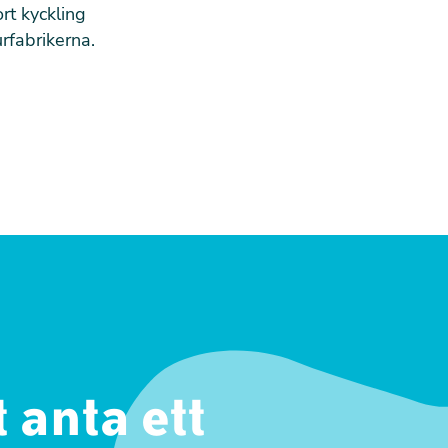
ort kyckling
urfabrikerna.
 anta ett