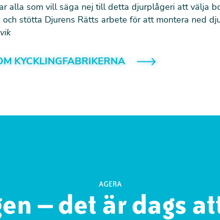
alla som vill säga nej till detta djurplågeri att välja b
en och stötta Djurens Rätts arbete för att montera ned dj
vik
OM KYCKLINGFABRIKERNA
AGERA
en – det är dags att