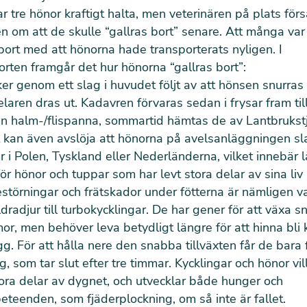
 tre hönor kraftigt halta, men veterinären på plats för
n om att de skulle “gallras bort” senare. Att många var
bort med att hönorna hade transporterats nyligen. I
orten framgår det hur hönorna “gallras bort”:
ker genom ett slag i huvudet följt av att hönsen snurras 
elaren dras ut. Kadavren förvaras sedan i frysar fram til
en halm-/flispanna, sommartid hämtas de av Lantbrukstj
 kan även avslöja att hönorna på avelsanläggningen sl
r i Polen, Tyskland eller Nederländerna, vilket innebär 
för hönor och tuppar som har levt stora delar av sina liv 
störningar och frätskador under fötterna är nämligen va
ldradjur till turbokycklingar. De har gener för att växa 
r, men behöver leva betydligt längre för att hinna bl
g. För att hålla nere den snabba tillväxten får de bara
, som tar slut efter tre timmar. Kycklingar och hönor vil
ora delar av dygnet, och utvecklar både hunger och
beteenden, som fjäderplockning, om så inte är fallet.