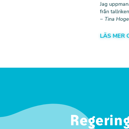
Jag uppmanar 
från tallrik
−
Tina Hoge
LÄS MER 
Regering