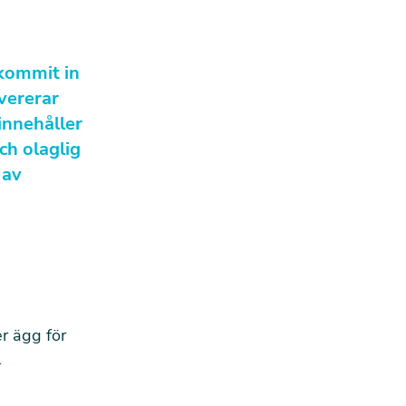
 kommit in
vererar
innehåller
ch olaglig
 av
er ägg för
l