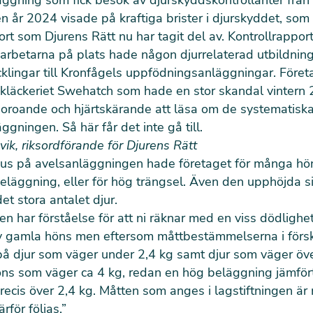
ggning som fick besök av djurskyddskontrollanter från
n år 2024 visade på kraftiga brister i djurskyddet, som 
ort som Djurens Rätt nu har tagit del av. Kontrollrappor
 arbetarna på plats hade någon djurrelaterad utbildnin
cklingar till Kronfågels uppfödningsanläggningar. Föret
kläckeriet Swehatch som hade en stor skandal vintern 
 oroande och hjärtskärande att läsa om de systematiska
ggningen. Så här får det inte gå till.
ik, riksordförande för Djurens Rätt
 hus på avelsanläggningen hade företaget för många hö
eläggning, eller för hög trängsel. Även den upphöjda si
 det stora antalet djur.
en har förståelse för att ni räknar med en viss dödlighet
av gamla höns men eftersom måttbestämmelserna i förskr
å djur som väger under 2,4 kg samt djur som väger öve
höns som väger ca 4 kg, redan en hög beläggning jämfö
ecis över 2,4 kg. Måtten som anges i lagstiftningen är
rför följas.”