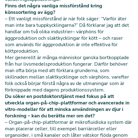
Finns det några vanliga missförstånd kring
könssortering av ägg?
– Ett vanligt missförstånd är när folk säger: “Varför äter
man inte bara tuppkycklingarna?” Då förklarar jag att det
handlar om två olika industrier– värphöns för
äggproduktion och slaktkycklingar för kött – och raser
som används för äggproduktion är inte effektiva för
köttproduktion.
Mer generellt är många människor ganska bortkopplade
från hur livsmedelsproduktion fungerar. Därför behöver
man ofta börja med att förklara grunderna, som
skillnaden mellan slaktkycklingar och värphöns, varefter
folk också börjar förstå några av de utmaningar som är
förknippade med dagens produktionssystem.
Du söker en postdoktorstjänst med fokus på att
utveckla organ-på-chip-plattformar och avancerade in
vitro-modeller för att minska användningen av djur i
forskning – kan du berätta mer om det?
– Organ-på-chip-plattformar är mikrofluidiska system där
man placerar celler, till exempel barriärceller eller
organoider, i små kanaler och låter vätskor flöda genom