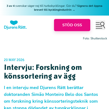
3 av 4
svenskar säger nej till turbokycklingar. Gör du?
Signera det öppna
brevet till kycklingindustrin →
STÖD OSS
Foto: Shutterstock
20 MAY 2026
Intervju: Forskning om
könssortering av ägg
I en intervju med Djurens Rätt berättar
doktoranden Simão Monteiro Belo dos Santos
om forskning kring könssorteringsteknik som
kan stoppa dödandet av tuppkycklingar i