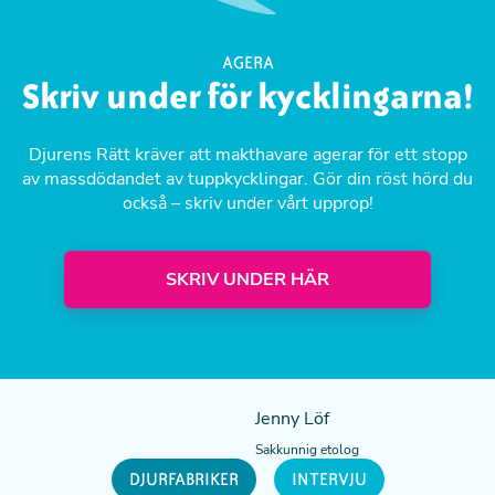
AGERA
Skriv under för kycklingarna!
Djurens Rätt kräver att makthavare agerar för ett stopp
av massdödandet av tuppkycklingar. Gör din röst hörd du
också – skriv under vårt upprop!
SKRIV UNDER HÄR
Jenny Löf
Sakkunnig etolog
DJURFABRIKER
INTERVJU