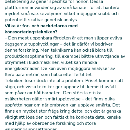
detektering av gener specifika för honor. Dessa
plattformar använder sig av små kanaler för att hantera
mycket små vätskevolymer, vilket möjliggör snabb och
potentiellt skalbar genetisk analys.
Vilka är för- och nackdelarna med
könssorteringstekniken?
– Den mest uppenbara fördelen är att man slipper avliva
dagsgamla tuppkycklingar – det är därför vi bedriver
denna forskning. Men teknikerna kan också bidra till
produktionsoptimering, till exempel bättre utnyttjande av
utrymmet i kläckmaskiner, vilket kan minska
energikostnader. De kan även möjliggöra analyser av
flera parametrar, som hälsa eller fertilitet.
Tekniken löser dock inte alla problem. Priset kommer att
stiga, och vissa tekniker ger upphov till kemiskt avfall
som påverkar hållbarheten. Den största etiska
osäkerheten gäller smärtupplevelse – det finns olika
uppfattningar om när embryon kan uppleva smärta. Det
finns en mycket stor fråga kring detta, och det är ganska
viktigt att lösa den och faktiskt ha konkreta data, kanske
med hjälp av oberoende forskning och stora
valideringsuppsättningar.