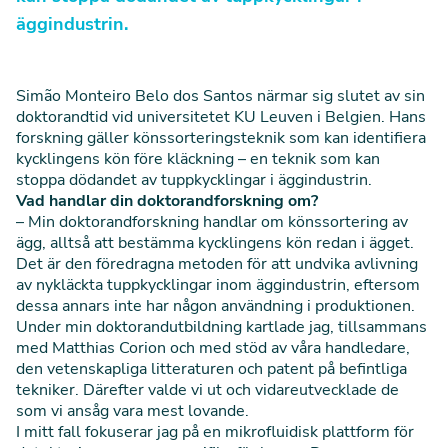
äggindustrin.
Simão Monteiro Belo dos Santos närmar sig slutet av sin
doktorandtid vid universitetet KU Leuven i Belgien. Hans
forskning gäller könssorteringsteknik som kan identifiera
kycklingens kön före kläckning – en teknik som kan
stoppa dödandet av tuppkycklingar i äggindustrin.
Vad handlar din doktorandforskning om?
– Min doktorandforskning handlar om könssortering av
ägg, alltså att bestämma kycklingens kön redan i ägget.
Det är den föredragna metoden för att undvika avlivning
av nykläckta tuppkycklingar inom äggindustrin, eftersom
dessa annars inte har någon användning i produktionen.
Under min doktorandutbildning kartlade jag, tillsammans
med Matthias Corion och med stöd av våra handledare,
den vetenskapliga litteraturen och patent på befintliga
tekniker. Därefter valde vi ut och vidareutvecklade de
som vi ansåg vara mest lovande.
I mitt fall fokuserar jag på en mikrofluidisk plattform för