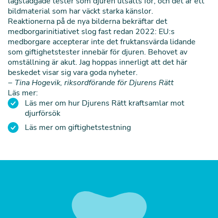
lagstadgade tester som djuren utsätts för, och det är ett
bildmaterial som har väckt starka känslor.
Reaktionerna på de nya bilderna bekräftar det
medborgarinitiativet slog fast redan 2022: EU:s
medborgare accepterar inte det fruktansvärda lidande
som giftighetstester innebär för djuren. Behovet av
omställning är akut. Jag hoppas innerligt att det här
beskedet visar sig vara goda nyheter.
− Tina Hogevik, riksordförande för Djurens Rätt
Läs mer:
Läs mer om hur Djurens Rätt kraftsamlar mot
djurförsök
Läs mer om giftighetstestning