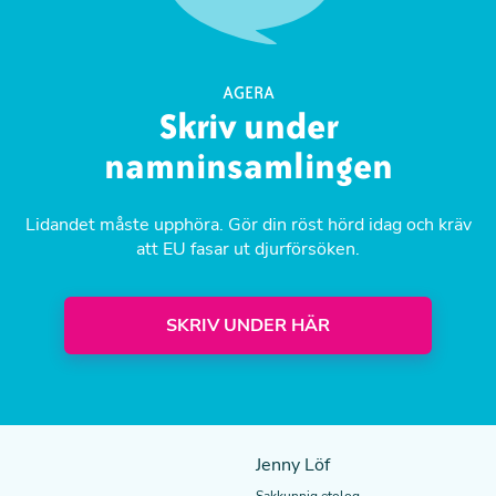
AGERA
Skriv under
namninsamlingen
Lidandet måste upphöra. Gör din röst hörd idag och kräv
att EU fasar ut djurförsöken.
SKRIV UNDER HÄR
Jenny Löf