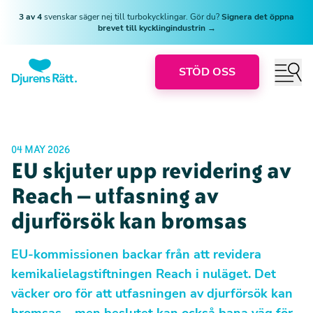
3 av 4
svenskar säger nej till turbokycklingar. Gör du?
Signera det öppna
brevet till kycklingindustrin →
STÖD OSS
04 MAY 2026
EU skjuter upp revidering av
Reach – utfasning av
djurförsök kan bromsas
EU-kommissionen backar från att revidera
kemikalielagstiftningen Reach i nuläget. Det
väcker oro för att utfasningen av djurförsök kan