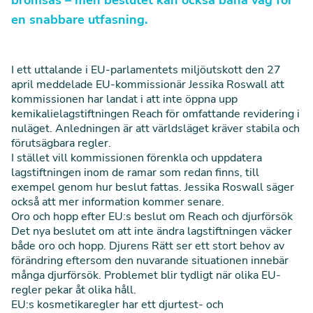
bromsas – men beslutet kan också bana väg för
en snabbare utfasning.
I ett uttalande
i EU-parlamentets miljöutskott den 27
april meddelade EU-kommissionär Jessika Roswall att
kommissionen har landat i att inte öppna upp
kemikalielagstiftningen Reach för omfattande revidering i
nuläget. Anledningen är att världsläget kräver stabila och
förutsägbara regler.
I stället vill kommissionen förenkla och uppdatera
lagstiftningen inom de ramar som redan finns, till
exempel genom hur beslut fattas. Jessika Roswall säger
också att mer information kommer senare.
Oro och hopp efter EU:s beslut om Reach och djurförsök
Det nya beslutet om att inte ändra lagstiftningen väcker
både oro och hopp. Djurens Rätt ser ett stort behov av
förändring eftersom den nuvarande situationen innebär
många djurförsök. Problemet blir tydligt när olika EU-
regler pekar åt olika håll.
EU:s kosmetikaregler har ett djurtest- och