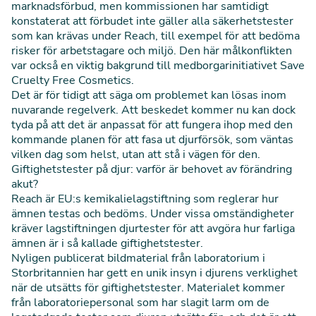
marknadsförbud, men kommissionen har samtidigt
konstaterat att förbudet inte gäller alla säkerhetstester
som kan krävas under Reach, till exempel för att bedöma
risker för arbetstagare och miljö. Den här målkonflikten
var också en viktig bakgrund till medborgarinitiativet
Save
Cruelty Free Cosmetics
.
Det är för tidigt att säga om problemet kan lösas inom
nuvarande regelverk. Att beskedet kommer nu kan dock
tyda på att det är anpassat för att fungera ihop med den
kommande planen för att fasa ut djurförsök, som väntas
vilken dag som helst, utan att stå i vägen för den.
Giftighetstester på djur: varför är behovet av förändring
akut?
Reach är EU:s kemikalielagstiftning som reglerar hur
ämnen testas och bedöms. Under vissa omständigheter
kräver lagstiftningen djurtester för att avgöra hur farliga
ämnen är i så kallade giftighetstester.
Nyligen publicerat bildmaterial från laboratorium i
Storbritannien har gett en unik insyn i djurens verklighet
när de utsätts för giftighetstester. Materialet kommer
från laboratoriepersonal som har slagit larm om de