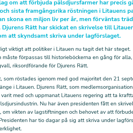
slag om att förbjuda pälsdjursfarmer har precis 
 och sista framgångsrika röstningen i Litauens p
n skona en miljon liv per år, men förväntas träda
 Djurens Rätt har skickat en skrivelse till Litaue
om att skyndsamt skriva under lagförslaget.
igt viktigt att politiker i Litauen nu tagit det här steget.
n måste förpassas till historieböckerna en gång för alla
vall, riksordförande för Djurens Rätt.
t, som röstades igenom med god majoritet den 21 sept
länge i Litauen. Djurens Rätt, som medlemsorganisation 
r varit med och uppmanat Litauens regering att ta kraft
älsdjursindustrin. Nu har även presidenten fått en skrive
, om vikten av lagstiftningen och behovet av att förbude
residenten har tio dagar på sig att skriva under lagförs
erklighet.