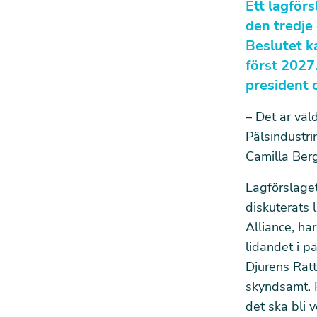
Ett lagför
den tredje
Beslutet ka
först 2027.
president 
– Det är väld
Pälsindustri
Camilla Berg
Lagförslage
diskuterats 
Alliance, ha
lidandet i p
Djurens Rätt
skyndsamt. P
det ska bli v