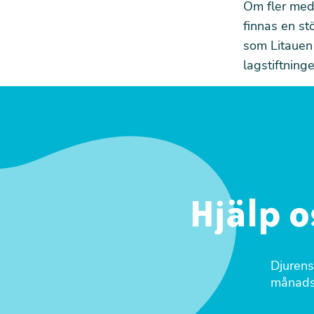
Om fler medl
finnas en st
som Litauen 
lagstiftning
Hjälp o
Djurens
månadsg