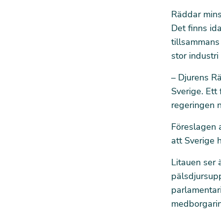
Räddar minst
Det finns id
tillsammans 
stor industri
– Djurens Rät
Sverige. Et
regeringen n
Föreslagen a
att
Sverige h
Litauen ser 
pälsdjursup
parlamentar
medborgarini