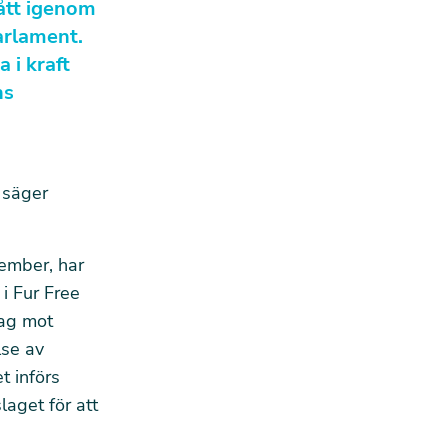
gått igenom
arlament.
 i kraft
ns
, säger
ember, har
i Fur Free
tag mot
lse av
t införs
laget för att