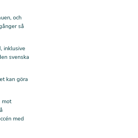
auen, och
 gånger så
, inklusive
 den svenska
ket kan göra
d mot
på
succén med