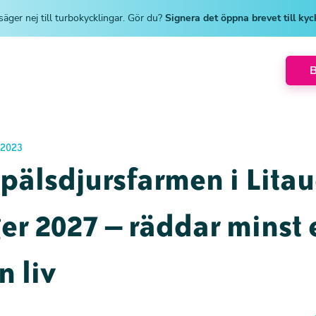
säger nej till turbokycklingar. Gör du?
Signera det öppna brevet till ky
 2023
 pälsdjursfarmen i Lita
er 2027 – räddar minst 
n liv