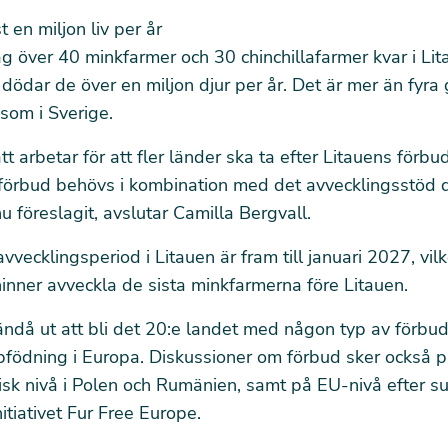
 en miljon liv per år
ag över 40 minkfarmer och 30 chinchillafarmer kvar i Lit
dödar de över en miljon djur per år. Det är mer än fyra
 som i Sverige.
t arbetar för att fler länder ska ta efter Litauens förbud
t förbud behövs i kombination med det avvecklingsstöd
u föreslagit, avslutar Camilla Bergvall.
vvecklingsperiod i Litauen är fram till januari 2027, vil
inner avveckla de sista minkfarmerna före Litauen.
ändå ut att bli det 20:e landet med någon typ av förbu
pfödning i Europa. Diskussioner om förbud sker också 
isk nivå i Polen och Rumänien, samt på EU-nivå efter 
tiativet
Fur Free Europe.