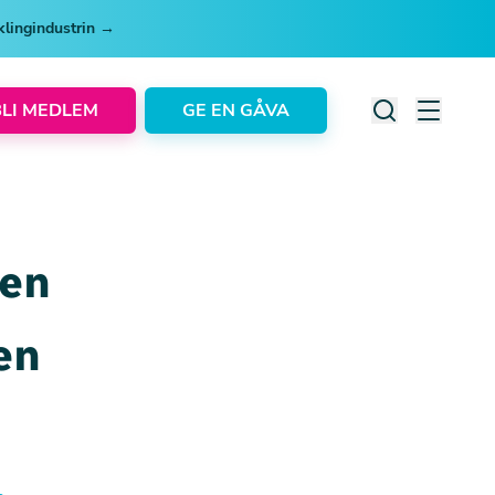
cklingindustrin →
BLI MEDLEM
GE EN GÅVA
uen
en