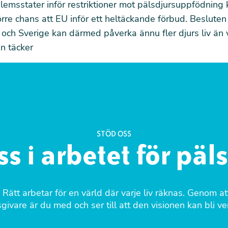
emsstater inför restriktioner mot pälsdjursuppfödning 
örre chans att EU inför ett heltäckande förbud. Besluten 
och Sverige kan därmed påverka ännu fler djurs liv än
en täcker
STÖD OSS
ss i arbetet för päl
 Rätt arbetar för en värld där varje liv räknas. Genom att
ivare är du med och ser till att den visionen kan bli ver