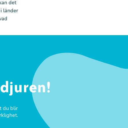
kan det
i länder
 vad
sdjuren!
 du blir
klighet.