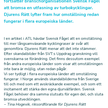
fortsätter branschorganisationen Svensk Fågel
att bromsa en utfasning av turbokycklingar.
Djurens Rätt lyfter fram hur omställning redan
fungerar i flera europeiska länder.
I en artikel i ATL hävdar Svensk Fågel att en omställning
till mer långsamväxande kycklingraser är svår att
genomföra. Djurens Rätt menar att det inte stämmer.
Efter skandalbilder från SVT:s Uppdrag granskning vill
svenskarna se förändring. Det finns dessutom exempel
från andra europeiska länder som visar att omställningen
inte bara är möjlig, utan redan pågår.
Vi ser tydligt i flera europeiska länder att omställning
fungerar. I Norge används skandalbilderna från Sverige
till och med som ett avskräckande exempel, och som ett
incitament att stärka den egna djurvälfärden. Svensk
Fågel behöver dra samma slutsats för egen del, och sluta
bromsa utvecklingen
.
−
Tina Hogevik, riksordförande för Djurens Rätt