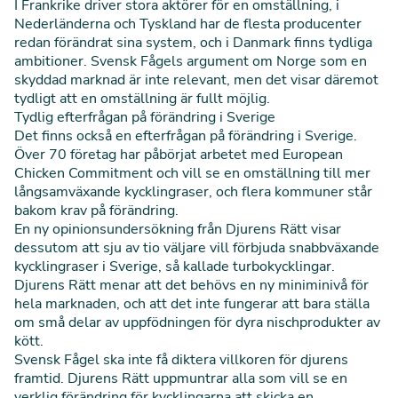
I Frankrike driver stora aktörer för en omställning, i
Nederländerna och Tyskland har de flesta producenter
redan förändrat sina system, och i Danmark finns tydliga
ambitioner. Svensk Fågels argument om Norge som en
skyddad marknad är inte relevant, men det visar däremot
tydligt att en omställning är fullt möjlig.
Tydlig efterfrågan på förändring i Sverige
Det finns också en efterfrågan på förändring i Sverige.
Över 70 företag har påbörjat arbetet med
European
Chicken Commitment
och vill se en omställning till mer
långsamväxande kycklingraser, och flera kommuner står
bakom krav på förändring.
En ny opinionsundersökning från Djurens Rätt visar
dessutom att sju av tio väljare vill förbjuda snabbväxande
kycklingraser i Sverige,
så kallade turbokycklingar
.
Djurens Rätt menar att det behövs en ny miniminivå för
hela marknaden, och att det inte fungerar att bara ställa
om små delar av uppfödningen för dyra nischprodukter av
kött.
Svensk Fågel ska inte få diktera villkoren för djurens
framtid. Djurens Rätt uppmuntrar alla som vill se en
verklig förändring för kycklingarna att skicka en