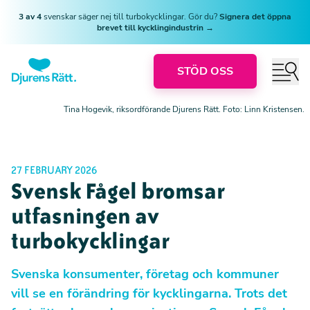
3 av 4
svenskar säger nej till turbokycklingar. Gör du?
Signera det öppna
brevet till kycklingindustrin →
STÖD OSS
Tina Hogevik, riksordförande Djurens Rätt. Foto: Linn Kristensen.
27 FEBRUARY 2026
Svensk Fågel bromsar
utfasningen av
turbokycklingar
Svenska konsumenter, företag och kommuner
vill se en förändring för kycklingarna. Trots det