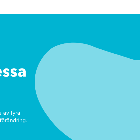
essa
e av fyra
 förändring.