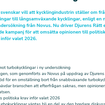
 svenskar vill att kycklingindustrin ställer om fr
ingar till långsamväxande kycklingar, enligt en 
dersökning från Novus. Nu driver Djurens Rätt 
de kampanj för att omsätta opinionen till politis
 inför valet 2026.
mot turbokycklingar i ny undersökning
gen, som genomförts av Novus på uppdrag av Djurens R
stöd för en omställning bort från snabbväxande turbokyck
hävdar branschen att efterfrågan saknas, men opinionen
atsen.
s politiska krav inför valet 2026
urbokycklingar väntas bli en del av den bredare diskus