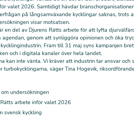
inför valet 2026. Samtidigt hävdar branschorganisation
terfrågan på långsamväxande kycklingar saknas, trots a
ersökningen visar motsatsen.
 en del av Djurens Rätts arbete för att lyfta djurvälfä
a agendan, genom att synliggöra opinionen och öka try
h kycklingindustrin. Fram till 31 maj syns kampanjen brett
iken och i digitala kanaler över hela landet.
a kan inte vänta. Vi kräver att industrin tar ansvar och s
r turbokycklingarna, säger Tina Hogevik, riksordförande
 om undersökningen
Rätts arbete inför valet 2026
m svensk kyckling