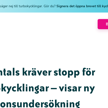
säger nej till turbokycklingar. Gör du?
Signera det öppna brevet till ky
tals kräver stopp för
kycklingar – visar ny
ionsundersökning