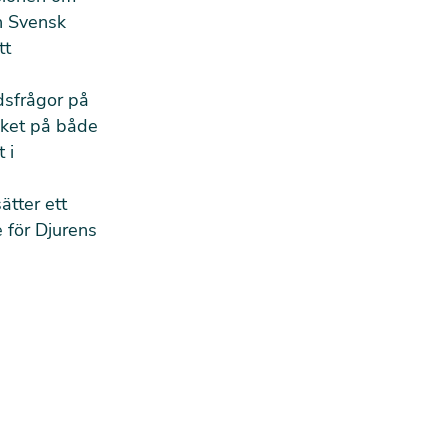
en Svensk
tt
rdsfrågor på
cket på både
 i
ätter ett
 för Djurens