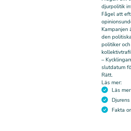
djurpolitik 
Fågel att ef
opinionsund
Kampanjen är
den politisk
politiker oc
kollektivtraf
– Kycklingarn
slutdatum fö
Rätt.
Läs mer:
Läs mer
Djurens 
Fakta o