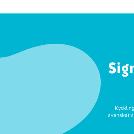
Sig
Kyckling
svenskar sä