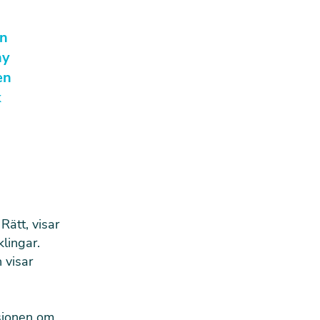
ån
ny
en
k
ätt, visar
lingar.
 visar
sionen om