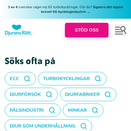
3 av 4
svenskar säger nej till turbokycklingar. Gör du?
Signera det öppna
brevet till kycklingindustrin →
STÖD OSS
Söks ofta på
ECC
TURBOKYCKLINGAR
DJURFÖRSÖK
DJURFABRIKER
PÄLSINDUSTRI
MINKAR
DJUR SOM UNDERHÅLLNING