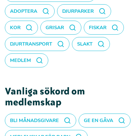
ADOPTERA
DJURPARKER
KOR
GRISAR
FISKAR
DJURTRANSPORT
SLAKT
MEDLEM
Vanliga sökord om
medlemskap
BLI MÅNADSGIVARE
GE EN GÅVA