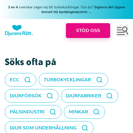
3 av 4
svenskar säger nej till turbokycklingar. Gör du?
Signera det öppna
brevet till kycklingindustrin →
STÖD OSS
Söks ofta på
ECC
TURBOKYCKLINGAR
DJURFÖRSÖK
DJURFABRIKER
PÄLSINDUSTRI
MINKAR
DJUR SOM UNDERHÅLLNING