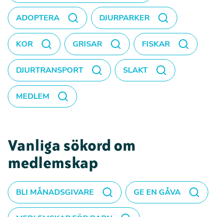
ADOPTERA
DJURPARKER
KOR
GRISAR
FISKAR
DJURTRANSPORT
SLAKT
MEDLEM
Vanliga sökord om
medlemskap
BLI MÅNADSGIVARE
GE EN GÅVA