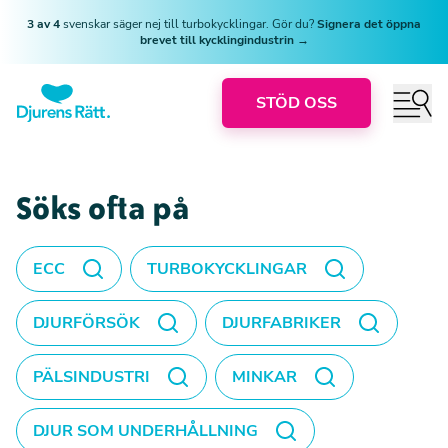
3 av 4
svenskar säger nej till turbokycklingar. Gör du?
Signera det öppna
brevet till kycklingindustrin →
STÖD OSS
Söks ofta på
ECC
TURBOKYCKLINGAR
DJURFÖRSÖK
DJURFABRIKER
PÄLSINDUSTRI
MINKAR
DJUR SOM UNDERHÅLLNING