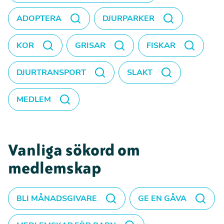
ADOPTERA
DJURPARKER
KOR
GRISAR
FISKAR
DJURTRANSPORT
SLAKT
MEDLEM
Vanliga sökord om
medlemskap
BLI MÅNADSGIVARE
GE EN GÅVA