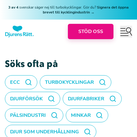
3 av 4
svenskar säger nej till turbokycklingar. Gör du?
Signera det öppna
brevet till kycklingindustrin →
STÖD OSS
Söks ofta på
ECC
TURBOKYCKLINGAR
DJURFÖRSÖK
DJURFABRIKER
PÄLSINDUSTRI
MINKAR
DJUR SOM UNDERHÅLLNING