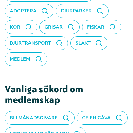
ADOPTERA
DJURPARKER
KOR
GRISAR
FISKAR
DJURTRANSPORT
SLAKT
MEDLEM
Vanliga sökord om
medlemskap
BLI MÅNADSGIVARE
GE EN GÅVA